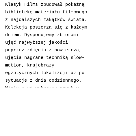
Klasyk Films zbudował pokaźną
bibliotekę materiału filmowego
z najdalszych zakątków świata.
Kolekcja poszerza się z każdym
dniem. Dysponujemy zbiorami
ujęć najwyższej jakości
poprzez zdjęcia z powietrza,
ujęcia nagrane techniką slow-
motion, krajobrazy
egzotycznych lokalizcji aż po
sytuacje z dnia codziennego.
Wiele ujęć wykorzystanych w
naszych produkcjach można
nabyć na serwisach.
MICHAL WISLICKI SHUTTERSTOCK
MICHAL WISLICKI POND5